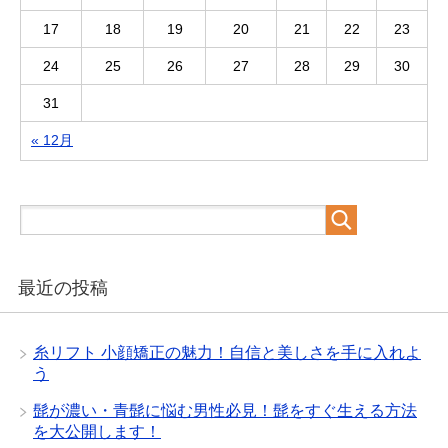
17
18
19
20
21
22
23
24
25
26
27
28
29
30
31
« 12月
最近の投稿
糸リフト 小顔矯正の魅力！自信と美しさを手に入れよ
う
髭が濃い・青髭に悩む男性必見！髭をすぐ生える方法
を大公開します！