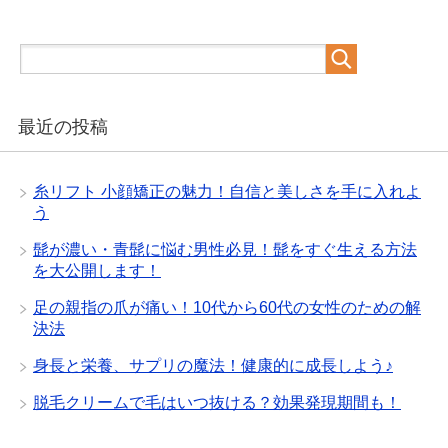
最近の投稿
糸リフト 小顔矯正の魅力！自信と美しさを手に入れよ
う
髭が濃い・青髭に悩む男性必見！髭をすぐ生える方法
を大公開します！
足の親指の爪が痛い！10代から60代の女性のための解
決法
身長と栄養、サプリの魔法！健康的に成長しよう♪
脱毛クリームで毛はいつ抜ける？効果発現期間も！