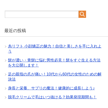
最近の投稿
糸リフト 小顔矯正の魅力！自信と美しさを手に入れよ
う
髭が濃い・青髭に悩む男性必見！髭をすぐ生える方法
を大公開します！
足の親指の爪が痛い！10代から60代の女性のための解
決法
身長と栄養、サプリの魔法！健康的に成長しよう♪
脱毛クリームで毛はいつ抜ける？効果発現期間も！